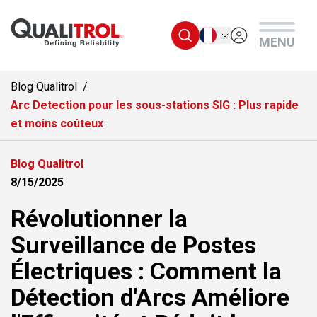
Passer au contenu principal
Français
MENU
Blog Qualitrol
Arc Detection pour les sous-stations SIG : Plus rapide
et moins coûteux
Blog Qualitrol
8/15/2025
Révolutionner la
Surveillance de Postes
Électriques : Comment la
Détection d'Arcs Améliore